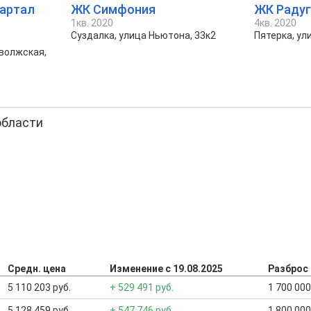
артал
ЖК Симфония
ЖК Раду
1кв. 2020
4кв. 2020
Суздалка, улица Ньютона, 33к2
Пятерка, ул
иволжская,
области
Средн. цена
Изменение с 19.08.2025
Разброс
5 110 203 руб.
+ 529 491 руб.
1 700 000
5 128 459 руб.
+ 547 746 руб.
1 800 000