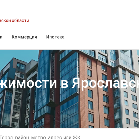
вской области
и
Коммерция
Ипотека
ижимости
в Ярославс