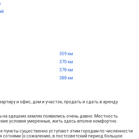
й
ий
й
359 км
370 км
378 км
388 км
ртиру и офис, дом и участок, продать и сдать в аренду.
ы на здешних землях появились очень давно. Местность
кие условия умеренные, жить здесь вполне комфортно.
ые пункты существенно уступают этим городам по численности
 сотнями (к сожалению, в постсоветский период большое