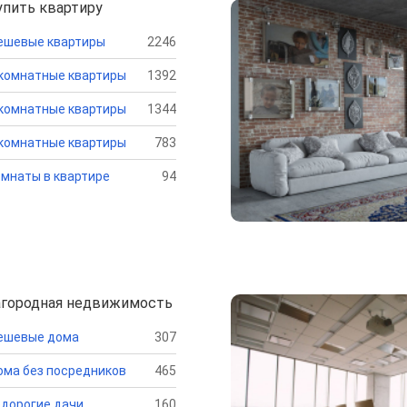
упить квартиру
ешевые квартиры
2246
комнатные квартиры
1392
комнатные квартиры
1344
комнатные квартиры
783
мнаты в квартире
94
агородная недвижимость
ешевые дома
307
ма без посредников
465
дорогие дачи
160