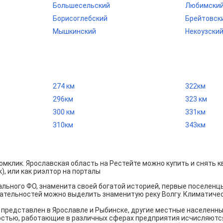
Большесельский
Любимски
Борисоглебский
Брейтовск
Мышкинский
Некоузски
274 км
322км
296км
323 км
300 км
331км
310км
343км
мклик. Ярославская область на Рестейте можно купить и снять ква
, или как риэлтор на порталы
льного ФО, знаменита своей богатой историей, первые поселенц
ательностей можно выделить знаменитую реку Волгу. Климатичес
представлен в Ярославле и Рыбинске, другие местные населенн
остью, работающие в различных сферах предприятия исчисляются