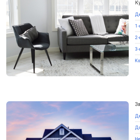
К
Д
1-
2-
3-
Ко
З
Д
До
Не