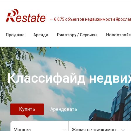
6 075 объектов недвижимости Яросла
Продажа
Аренда
Риэлтору / Сервисы
Новостройк
Классифайд недв
Купить
Арендовать
Москва
Жилая недвижимость