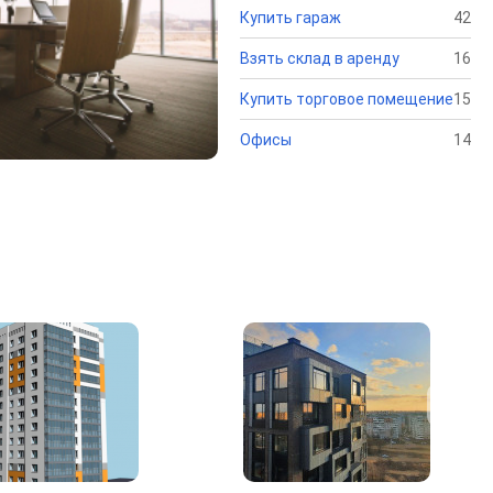
Купить гараж
42
Взять склад в аренду
16
Купить торговое помещение
15
Офисы
14